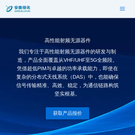
搜
跳
索
至
内
容
高性能射频无源器件
我们专注于高性能射频无源器件的研发与制
造，产品全面覆盖从VHF/UHF至5G全频段。
凭借超低PIM与卓越的功率承载能力，即使在
复杂的分布式天线系统（DAS）中，也能确保
信号传输精准、高效、稳定，为通信链路构筑
坚实根基。
获取产品报价