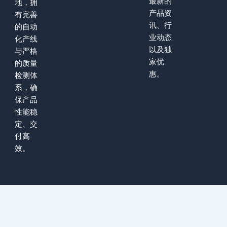
最新的
地，拥
产品资
有完善
讯、行
的自动
业动态
化产线
以及独
与严格
家优
的质量
惠。
检测体
系，确
保产品
性能稳
定、交
付高
效。