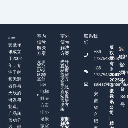
室内
室外
联系我
信号
信号
们
安徽禄
版
解决
解决
皖
+86
讯成立
权
方案
方案
ICP
皖
所
17375482063
于2002
无源
光纤
有
备
公
年，专
室分
直放
+86
©
DAS
站覆
注于射
202
网
5G微
盖解
2002-
17375482063
室分
决方
频无源
2025
号
安
案
sales@lxantenna
5G
安
器件与
无线
备
徽
电梯
直放
天线的
安
站覆
禄
34
解决
研发与
盖解
徽
讯
决方
号
方案
制造。
公
省
案
中小
司
产品涵
合
|
场景
定制
盖功分
肥
精
解决
微室
器、耦
市