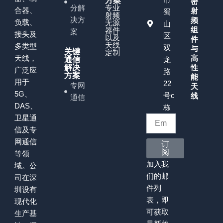
方案
密
分解
专业
合器、
射
蜀
射频
决方
频
负载、
无源
山
组
器件
案
接头及
区
以及
件
天线
多类型
双
与
关键
定制
天线，
高
通信
龙
解决
性
广泛应
路
方案
能
用于
22
专网
天
5G、
号c
线
通信
DAS、
栋
卫星通
信及专
网通信
订
阅
等领
加入我
域。公
们的邮
司在深
件列
圳设有
表，即
现代化
可获取
生产基