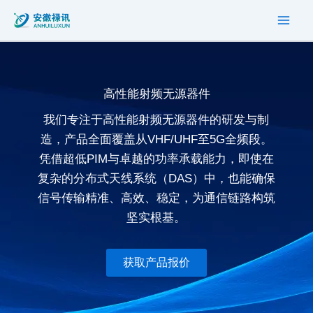
按
搜
跳
最
索
至
新
内
内
容
排
容
序
高性能射频无源器件
我们专注于高性能射频无源器件的研发与制
造，产品全面覆盖从VHF/UHF至5G全频段。
凭借超低PIM与卓越的功率承载能力，即使在
复杂的分布式天线系统（DAS）中，也能确保
信号传输精准、高效、稳定，为通信链路构筑
坚实根基。
获取产品报价