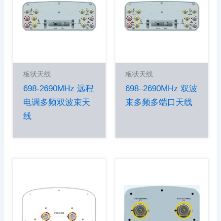
板状天线
板状天线
698-2690MHz 远程
698–2690MHz 双波
电调多频双波束天
束多频多端口天线
线