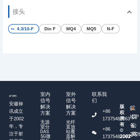
接头
4.3/10-F
Din F
MQ4
MQ5
N-F
室内
室外
联系我
信号
信号
们
安徽禄
版
解决
解决
皖
+86
讯成立
权
方案
方案
ICP
皖
所
17375482063
于2002
无源
光纤
有
备
公
年，专
室分
直放
+86
©
DAS
站覆
注于射
202
网
5G微
盖解
2002-
17375482063