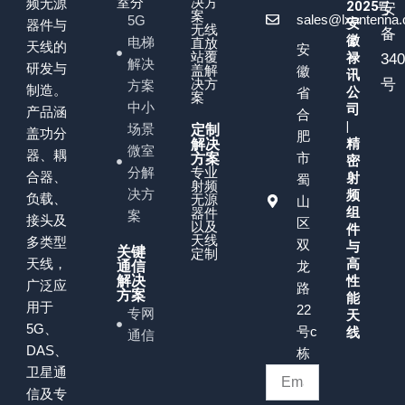
室分
决方
频无源
2025
号
安
案
sales@lxantenna
5G
安
器件与
无线
备
徽
电梯
直放
天线的
安
站覆
禄
34
解决
研发与
盖解
徽
讯
决方
号
方案
制造。
公
省
案
中小
司
产品涵
合
|
场景
定制
盖功分
肥
精
解决
微室
器、耦
市
方案
密
分解
专业
合器、
射
蜀
射频
决方
频
负载、
无源
山
组
器件
案
接头及
区
以及
件
天线
多类型
双
与
关键
定制
天线，
高
通信
龙
解决
性
广泛应
路
方案
能
用于
22
专网
天
5G、
号c
线
通信
DAS、
栋
卫星通
信及专