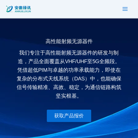
按
搜
跳
最
索
至
新
内
内
容
排
容
序
高性能射频无源器件
我们专注于高性能射频无源器件的研发与制
造，产品全面覆盖从VHF/UHF至5G全频段。
凭借超低PIM与卓越的功率承载能力，即使在
复杂的分布式天线系统（DAS）中，也能确保
信号传输精准、高效、稳定，为通信链路构筑
坚实根基。
获取产品报价