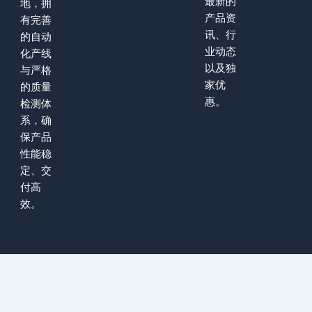
最新的
地，拥
产品资
有完善
讯、行
的自动
业动态
化产线
以及独
与严格
家优
的质量
惠。
检测体
系，确
保产品
性能稳
定、交
付高
效。