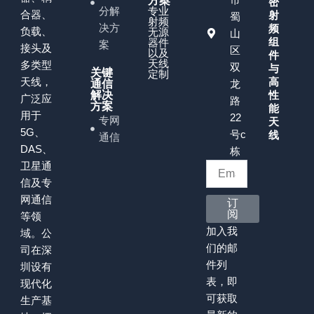
方案
密
分解
专业
合器、
射
蜀
射频
决方
频
负载、
无源
山
组
器件
案
接头及
区
以及
件
天线
多类型
双
与
关键
定制
天线，
高
通信
龙
解决
性
广泛应
路
方案
能
用于
22
专网
天
5G、
号c
线
通信
DAS、
栋
卫星通
信及专
网通信
订
阅
等领
加入我
域。公
们的邮
司在深
件列
圳设有
表，即
现代化
可获取
生产基