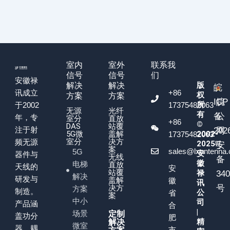
室内
室外
联系我
信号
信号
们
安徽禄
版
解决
解决
皖
+86
讯成立
权
方案
方案
ICP
皖
所
17375482063
于2002
无源
光纤
有
备
公
年，专
室分
直放
+86
©
DAS
站覆
注于射
202
网
5G微
盖解
2002-
17375482063
室分
决方
频无源
2025
号
安
案
sales@lxantenna
5G
安
器件与
无线
备
徽
电梯
直放
天线的
安
站覆
禄
34
解决
研发与
盖解
徽
讯
决方
号
方案
制造。
公
省
案
中小
司
产品涵
合
|
场景
定制
盖功分
肥
精
解决
微室
器、耦
市