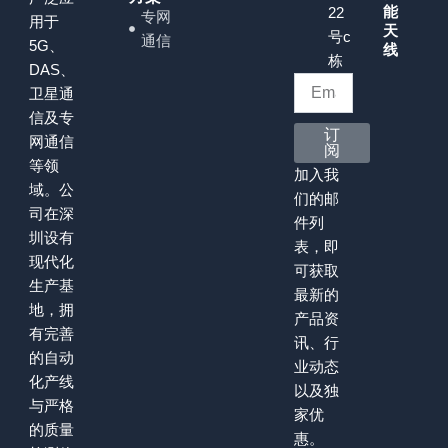
能
22
专网
用于
天
号c
通信
5G、
线
栋
DAS、
卫星通
信及专
订
网通信
阅
等领
加入我
域。公
们的邮
司在深
件列
圳设有
表，即
现代化
可获取
生产基
最新的
地，拥
产品资
有完善
讯、行
的自动
业动态
化产线
以及独
与严格
家优
的质量
惠。