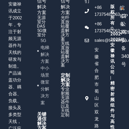
信号
信号
们
安徽禄
版
解决
解决
+86
皖
讯成立
权
方案
方案
17375482063
ICP
皖
无源
光纤
所
于2002
室分
直放
有
+86
备
公
年，专
DAS
站覆
©
5G微
盖解
17375482063
注于射
202
网
2002-
室分
决方
频无源
案
2025
号
安
sales@lxantenna
5G
无线
安
器件与
电梯
直放
备
安
徽
站覆
天线的
解决
禄
34
盖解
徽
研发与
决方
方案
讯
省
号
案
制造。
公
中小
合
司
产品涵
场景
定制
肥
|
盖功分
解决
微室
精
市
方案
器、耦
密
分解
专业
蜀
射频
合器、
射
决方
无源
山
频
负载、
器件
案
区
组
以及
接头及
天线
件
双
关键
多类型
定制
与
通信
龙
天线，
高
解决
路
性
方案
广泛应