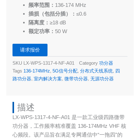
频率范围：
136-174 MHz
插损（包括分插）：
≤0.6
隔离度：
≥18 dB
额定功率：
50 W
请求报价
SKU
LX-WPS-1317-4-NF-A01
Category
功分器
Tags
136-174MHz
,
5G信号分配
,
分布式天线系统
,
四
路功分器
,
室内解决方案
,
微带功分器
,
无源功分器
描述
LX-WPS-1317-4-NF-A01 是一款工业级四路微带
功分器，工作频率精准覆盖 136-174MHz VHF 核
心频段。该产品旨在满足专网通信中“一拖四”的