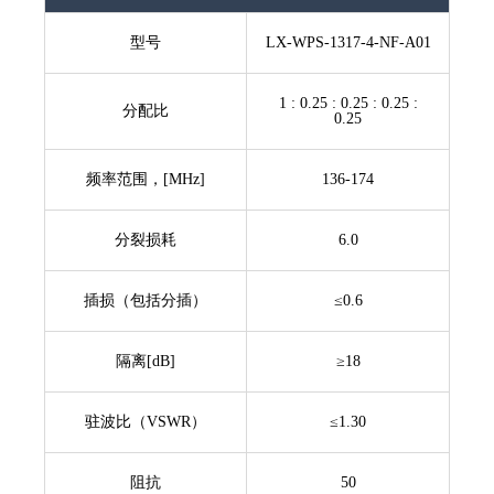
型号
LX-WPS-1317-4-NF-A01
1 : 0.25 : 0.25 : 0.25 :
分配比
0.25
频率范围，[MHz]
136-174
分裂损耗
6.0
插损（包括分插）
≤0.6
隔离[dB]
≥18
驻波比（VSWR）
≤1.30
阻抗
50