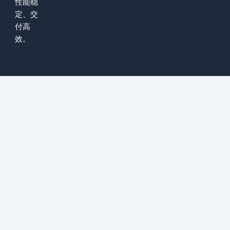
性能稳
定、交
付高
效。