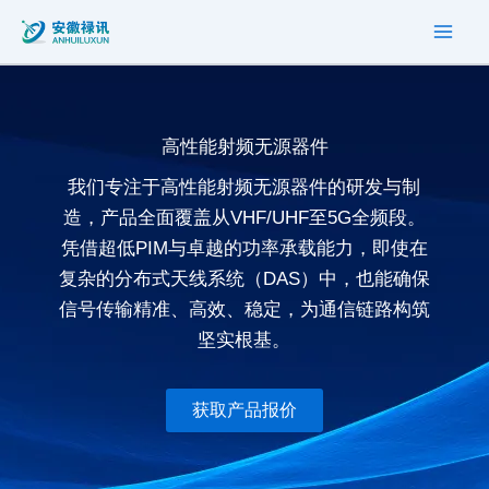
搜
跳
索
至
内
容
高性能射频无源器件
我们专注于高性能射频无源器件的研发与制
造，产品全面覆盖从VHF/UHF至5G全频段。
凭借超低PIM与卓越的功率承载能力，即使在
复杂的分布式天线系统（DAS）中，也能确保
信号传输精准、高效、稳定，为通信链路构筑
坚实根基。
获取产品报价