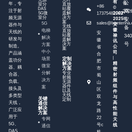
有
备
公
年，专
室分
直放
+86
©
DAS
站覆
注于射
202
网
5G微
盖解
2002-
17375482063
室分
决方
频无源
2025
号
安
案
sales@lxantenna
5G
安
器件与
无线
备
徽
电梯
直放
天线的
安
站覆
禄
34
解决
研发与
盖解
徽
讯
决方
号
方案
制造。
公
省
案
中小
司
产品涵
合
|
场景
定制
盖功分
肥
精
解决
微室
器、耦
市
方案
密
分解
专业
合器、
射
蜀
射频
决方
频
负载、
无源
山
组
器件
案
接头及
区
以及
件
天线
多类型
双
与
关键
定制
天线，
高
通信
龙
解决
性
广泛应
路
方案
能
用于
22
专网
天
5G、
号c
线
通信
DAS、
栋