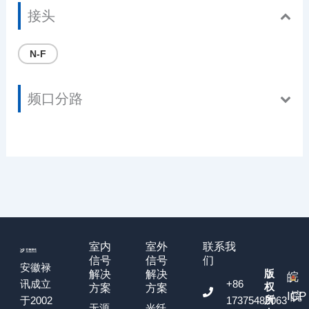
接头
N-F
频口分路
室内
室外
联系我
信号
信号
们
安徽禄
版
解决
解决
皖
+86
讯成立
权
方案
方案
ICP
皖
所
17375482063
于2002
无源
光纤