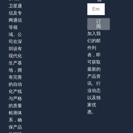
卫星通
信及专
网通信
订
阅
等领
加入我
域。公
们的邮
司在深
件列
圳设有
表，即
现代化
可获取
生产基
最新的
地，拥
产品资
有完善
讯、行
的自动
业动态
化产线
以及独
与严格
家优
的质量
惠。
检测体
系，确
保产品