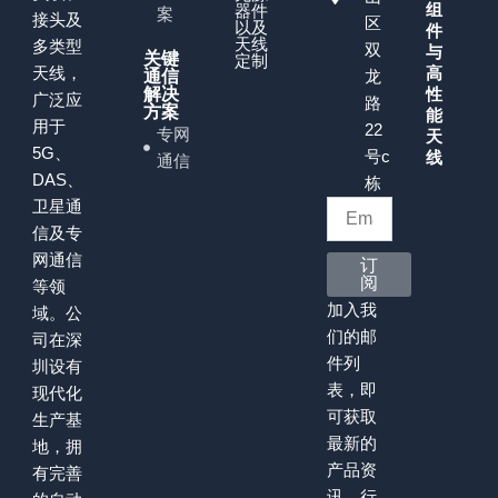
组
器件
案
接头及
区
以及
件
天线
多类型
双
与
关键
定制
天线，
高
通信
龙
解决
性
广泛应
路
方案
能
用于
22
专网
天
5G、
号c
线
通信
DAS、
栋
卫星通
信及专
网通信
订
阅
等领
加入我
域。公
们的邮
司在深
件列
圳设有
表，即
现代化
可获取
生产基
最新的
地，拥
产品资
有完善
讯、行