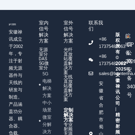
室内
室外
联系我
信号
信号
们
安徽禄
版
解决
解决
皖
+86
讯成立
权
方案
方案
ICP
皖
所
17375482063
于2002
无源
光纤
有
备
公
年，专
室分
直放
+86
©
DAS
站覆
注于射
202
网
5G微
盖解
2002-
17375482063
室分
决方
频无源
2025
号
安
案
sales@lxantenna
5G
安
器件与
无线
备
徽
电梯
直放
天线的
安
站覆
禄
34
解决
研发与
盖解
徽
讯
决方
号
方案
制造。
公
省
案
中小
司
产品涵
合
|
场景
定制
盖功分
肥
精
解决
微室
器、耦
市
方案
密
分解
专业
合器、
射
蜀
射频
决方
频
负载、
无源
山