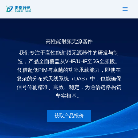
按
搜
跳
最
索
至
新
内
内
容
排
容
序
高性能射频无源器件
我们专注于高性能射频无源器件的研发与制
造，产品全面覆盖从VHF/UHF至5G全频段。
凭借超低PIM与卓越的功率承载能力，即使在
复杂的分布式天线系统（DAS）中，也能确保
信号传输精准、高效、稳定，为通信链路构筑
坚实根基。
获取产品报价