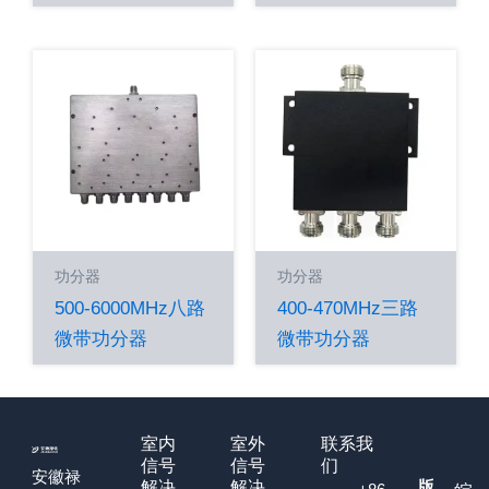
功分器
功分器
500-6000MHz八路
400-470MHz三路
微带功分器
微带功分器
室内
室外
联系我
信号
信号
们
安徽禄
版
解决
解决