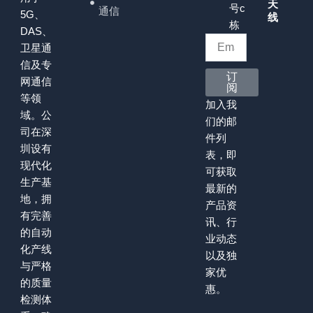
天
号c
通信
5G、
线
栋
DAS、
卫星通
信及专
订
网通信
阅
等领
加入我
域。公
们的邮
司在深
件列
圳设有
表，即
现代化
可获取
生产基
最新的
地，拥
产品资
有完善
讯、行
的自动
业动态
化产线
以及独
与严格
家优
的质量
惠。
检测体