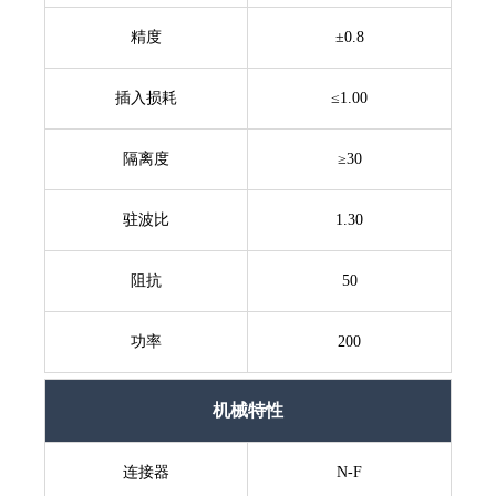
精度
±0.8
插入损耗
≤1.00
隔离度
≥30
驻波比
1.30
阻抗
50
功率
200
机械特性
连接器
N-F