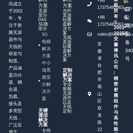
+86
皖
讯成立
权
方案
方案
17375482063
ICP
皖
无源
光纤
所
于2002
室分
直放
有
+86
备
公
年，专
DAS
站覆
©
5G微
盖解
17375482063
注于射
202
网
2002-
室分
决方
频无源
案
2025
号
安
sales@lxantenna
5G
无线
安
器件与
电梯
直放
备
安
徽
站覆
天线的
解决
禄
34
盖解
徽
研发与
决方
方案
讯
省
号
案
制造。
公
中小
合
司
产品涵
场景
定制
肥
|
盖功分
解决
微室
精
市
方案
器、耦
密
分解
专业
蜀
射频
合器、
射
决方
无源
山
频
负载、
器件
案
区
组
以及
接头及
天线
件
双
关键
多类型
定制
与
通信
龙
天线，
高
解决
路
性
方案
广泛应
能
22
专网
用于