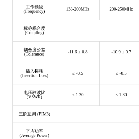
工作频段
138-200MHz
200-250MHz
(Frequency)
标称耦合度
(Coupling)
耦合度公差
-11.6 ± 0.8
-10.9 ± 0.7
(Tolerance)
插入损耗
≤ -0.5
≤ -0.5
(Insertion Loss)
电压驻波比
≤ 1.30
≤ 1.30
(VSWR)
三阶互调 (PIM3)
平均功率
(Average Power)