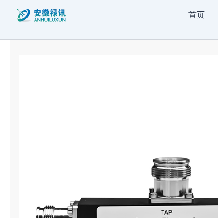
跳
首页
至
内
容