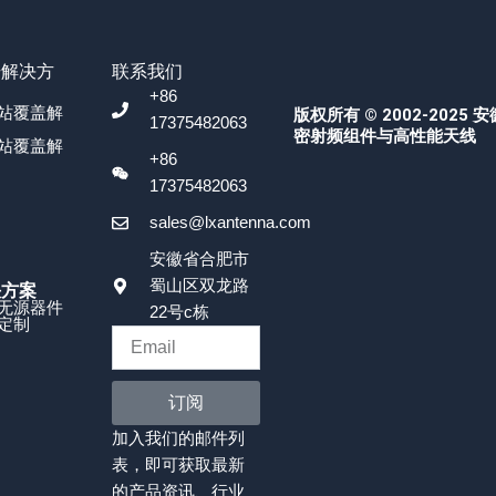
号解决方
联系我们
+86
站覆盖解
版权所有 © 2002-2025 
17375482063
密射频组件与高性能天线
站覆盖解
+86
17375482063
sales@lxantenna.com
安徽省合肥市
蜀山区双龙路
决方案
无源器件
22号c栋
定制
订阅
加入我们的邮件列
表，即可获取最新
的产品资讯、行业