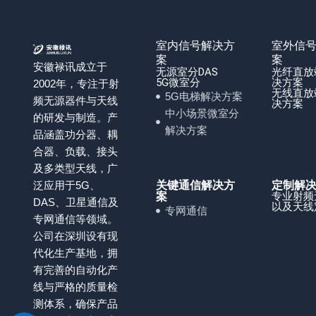
室内信号解决方
室外信
案
案
安徽禄讯成立于
无源室分DAS
光纤直放
5G微室分
决方案
2002年，专注于射
无线直放
5G电梯解决方案
频无源器件与天线
决方案
中小场景微室分
的研发与制造。产
解决方案
品涵盖功分器、耦
合器、负载、接头
及多类型天线，广
泛应用于5G、
关键通信解决方
定制解
专业射频
案
DAS、卫星通信及
以及天线
专网通信
专网通信等领域。
公司在深圳设有现
代化生产基地，拥
有完善的自动化产
线与严格的质量检
测体系，确保产品