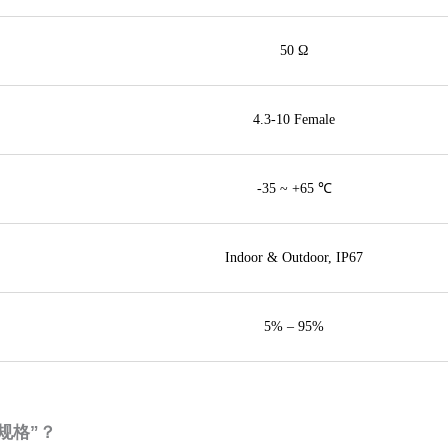
50 Ω
4.3-10 Female
-35 ~ +65 ℃
Indoor & Outdoor, IP67
5% – 95%
金规格”？