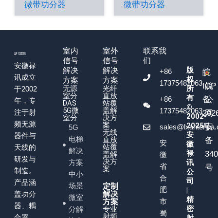
微带功分器
微带功分器
室内
室外
联系我
信号
信号
们
安徽禄
版
解决
解决
+86
皖
讯成立
权
方案
方案
17375482063
ICP
皖
无源
光纤
所
于2002
室分
直放
有
+86
备
公
年，专
DAS
站覆
©
5G微
盖解
17375482063
注于射
202
网
2002-
室分
决方
频无源
案
2025
号
安
sales@lxantenna
5G
无线
安
器件与
电梯
直放
备
安
徽
站覆
天线的
解决
禄
34
盖解
徽
研发与
决方
方案
讯
省
号
案
制造。
公
中小
合
司
产品涵
场景
定制
肥
|
盖功分
解决
微室
精
市
方案
器、耦
密
分解
专业
蜀
射频
合器、