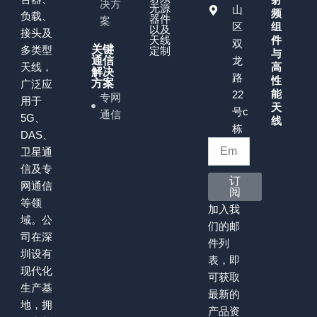
射
决方
无源
山
频
负载、
器件
案
区
组
以及
接头及
天线
件
双
关键
多类型
定制
与
通信
龙
天线，
高
解决
路
性
方案
广泛应
能
22
专网
用于
天
号c
通信
5G、
线
栋
DAS、
卫星通
信及专
订
网通信
阅
等领
加入我
域。公
们的邮
司在深
件列
圳设有
表，即
现代化
可获取
生产基
最新的
地，拥
产品资