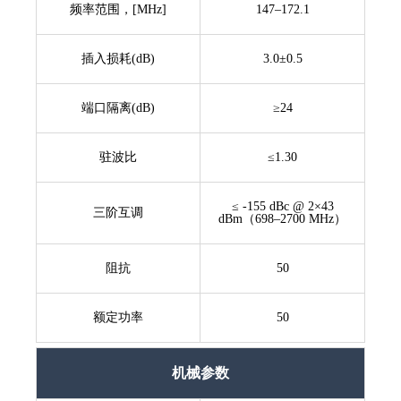
频率范围，[MHz]
147–172.1
插入损耗(dB)
3.0±0.5
端口隔离(dB)
≥24
驻波比
≤1.30
≤ -155 dBc @ 2×43
三阶互调
dBm（698–2700 MHz）
阻抗
50
额定功率
50
机械参数