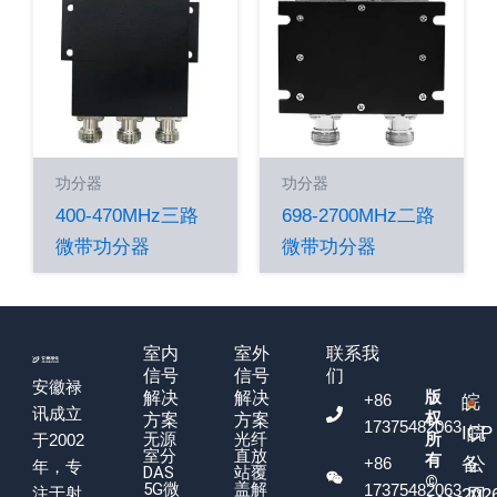
功分器
功分器
400-470MHz三路
698-2700MHz二路
微带功分器
微带功分器
室内
室外
联系我
信号
信号
们
安徽禄
版
解决
解决
+86
皖
讯成立
权
方案
方案
17375482063
ICP
皖
无源
光纤
所
于2002
室分
直放
有
+86
备
公
年，专
DAS
站覆
©
5G微
盖解
17375482063
注于射
202
网