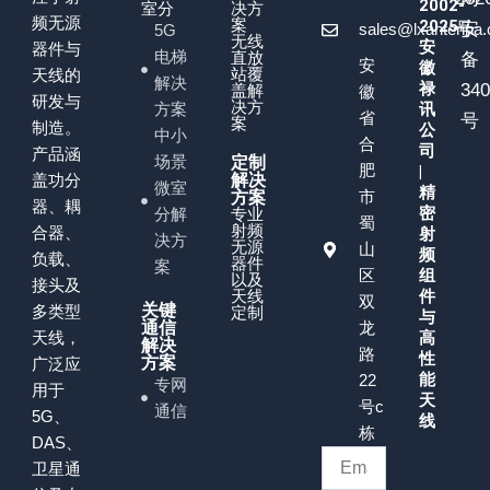
2002-
室分
决方
频无源
案
2025
号
安
sales@lxantenna
5G
无线
安
器件与
电梯
直放
备
安
徽
站覆
天线的
解决
禄
34
盖解
徽
研发与
决方
方案
讯
省
号
案
制造。
公
中小
合
司
产品涵
场景
定制
肥
|
盖功分
解决
微室
精
市
方案
器、耦
密
分解
专业
蜀
射频
合器、
射
决方
无源
山
频
负载、
器件
案
区
组
以及
接头及
天线
件
双
关键
多类型
定制
与
通信
龙
天线，
高
解决
路
性
方案
广泛应
能
22
专网
用于
天
号c
通信
5G、
线
栋
DAS、
卫星通