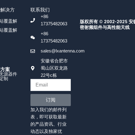
号解决方
联系我们
+86
站覆盖解
版权所有 © 2002-2025 
17375482063
密射频组件与高性能天线
站覆盖解
+86
17375482063
sales@lxantenna.com
安徽省合肥市
蜀山区双龙路
决方案
无源器件
22号c栋
定制
订阅
加入我们的邮件列
表，即可获取最新
的产品资讯、行业
动态以及独家优