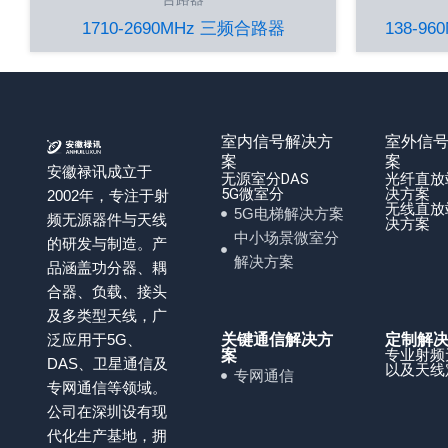
1710-2690MHz 三频合路器
138-9
室内信号解决方
室外信
案
案
安徽禄讯成立于
无源室分DAS
光纤直放
5G微室分
决方案
2002年，专注于射
无线直放
5G电梯解决方案
频无源器件与天线
决方案
中小场景微室分
的研发与制造。产
解决方案
品涵盖功分器、耦
合器、负载、接头
及多类型天线，广
泛应用于5G、
关键通信解决方
定制解
专业射频
案
DAS、卫星通信及
以及天线
专网通信
专网通信等领域。
公司在深圳设有现
代化生产基地，拥