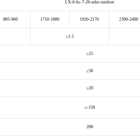
LX-6-bc-7-26-mhz-outdoor
885-960
1710-1880
1920-2170
2300-2400
≤1.5
≥25
≥50
≥20
≤-150
200