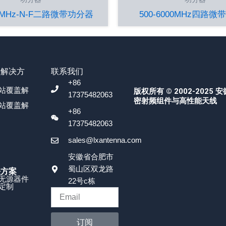
60MHz-N-F二路微带功分器
500-6000MHz四路
号解决方
联系我们
+86
站覆盖解
版权所有 © 2002-2025 
17375482063
密射频组件与高性能天线
站覆盖解
+86
17375482063
sales@lxantenna.com
安徽省合肥市
蜀山区双龙路
决方案
无源器件
22号c栋
定制
订阅