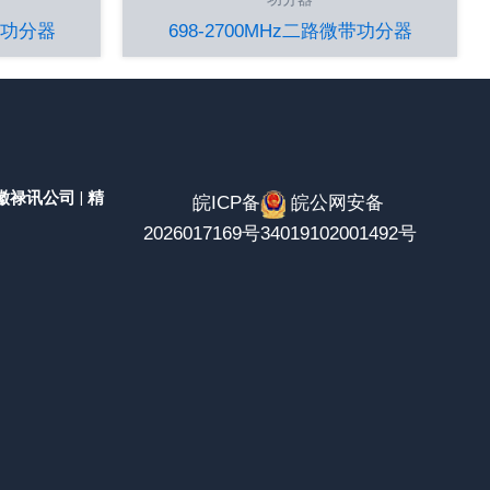
微带功分器
698-2700MHz二路微带功分器
安徽禄讯公司 | 精
皖ICP备
皖公网安备
2026017169号
34019102001492号