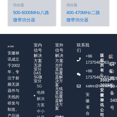
功分器
功分器
500-6000MHz八路
400-470MHz二路
微带功分器
微带功分器
室内
室外
联系我
信号
信号
们
安徽禄
版
解决
解决
+86
皖
讯成立
权
方案
方案
17375482063
ICP
皖
无源
光纤
所
于2002
室分
直放
有
+86
备
公
年，专
DAS
站覆
©
5G微
盖解
17375482063
注于射
202
网
2002-
室分
决方
频无源
案
2025
号
安
sales@lxantenna
5G
无线
安
器件与
电梯
直放
备
安
徽
站覆
天线的
解决
禄
34
盖解
徽
研发与
决方
方案
讯
省
号
案
制造。
公
中小
合
司
产品涵