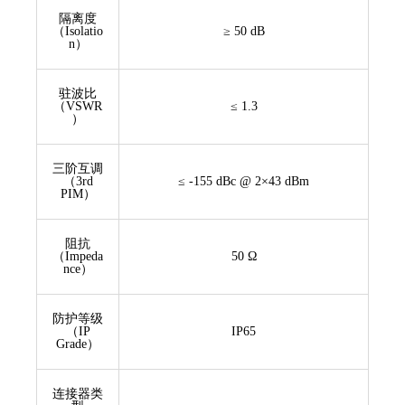
隔离度
（Isolatio
≥ 50 dB
n）
驻波比
（VSWR
≤ 1.3
）
三阶互调
（3rd
≤ -155 dBc @ 2×43 dBm
PIM）
阻抗
（Impeda
50 Ω
nce）
防护等级
（IP
IP65
Grade）
连接器类