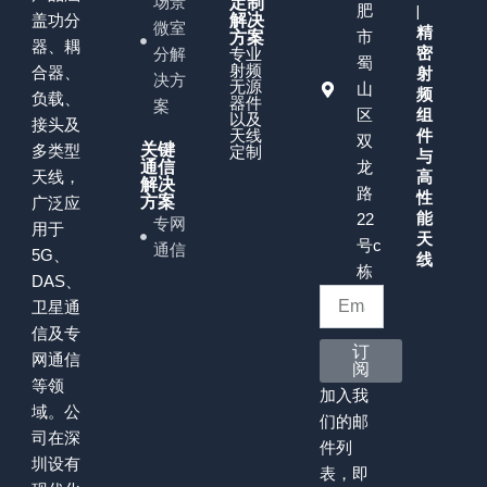
场景
定制
肥
|
盖功分
解决
微室
精
市
方案
器、耦
密
分解
专业
蜀
射频
合器、
射
决方
无源
山
频
负载、
器件
案
区
组
以及
接头及
天线
件
双
关键
多类型
定制
与
通信
龙
天线，
高
解决
路
性
方案
广泛应
能
22
专网
用于
天
号c
通信
5G、
线
栋
DAS、
卫星通
信及专
订
网通信
阅
等领
加入我
域。公
们的邮
司在深
件列
圳设有
表，即